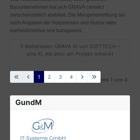
Bauunternehmen hat sich GRAVA connect
zwischenzeitlich etabliert. Die Mengenermittlung sei
nach Angaben der Nutzerinnen und Nutzer stets
nachvollziehbar und transparent.
Weiterlesen: GRAVA AI von SOFTTECH –
eine KI, die aktiv am Projekt mitwirkt
1
2
3
4
Seite 1 von 4
GundM